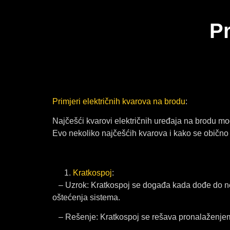
Pr
Primjeri električnih kvarova na brodu
:
Najčešći kvarovi električnih uređaja na brodu mogu
Evo nekoliko najčešćih kvarova i kako se obično
Kratkospoj
:
– Uzrok: Kratkospoj se događa kada dođe do nep
oštećenja sistema.
– Rešenje: Kratkospoj se rešava pronalaženjem 