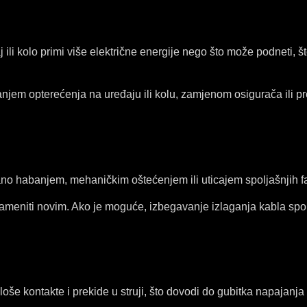
i kolo primi više električne energije nego što može podneti, š
em opterećenja na uređaju ili kolu, zamjenom osigurača ili pr
o habanjem, mehaničkim oštećenjem ili uticajem spoljašnjih fakt
zameniti novim. Ako je moguće, izbegavanje izlaganja kabla sp
e kontakte i prekide u struji, što dovodi do gubitka napajanja i