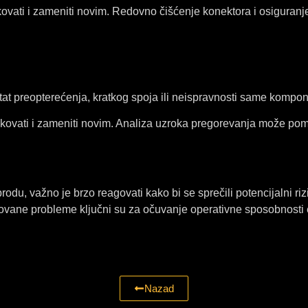
ovati i zameniti novim. Redovno čišćenje konektora i osiguran
t preopterećenja, kratkog spoja ili neispravnosti same kompon
kovati i zameniti novim. Analiza uzroka pregorevanja može po
rodu, važno je brzo reagovati kako bi se sprečili potencijalni ri
ikovane probleme ključni su za očuvanje operativne sposobnosti 
Nazad