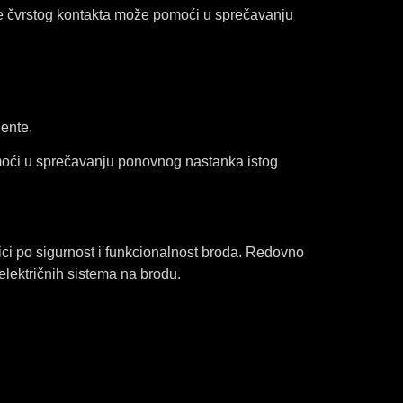
je čvrstog kontakta može pomoći u sprečavanju
ente.
moći u sprečavanju ponovnog nastanka istog
zici po sigurnost i funkcionalnost broda. Redovno
električnih sistema na brodu.