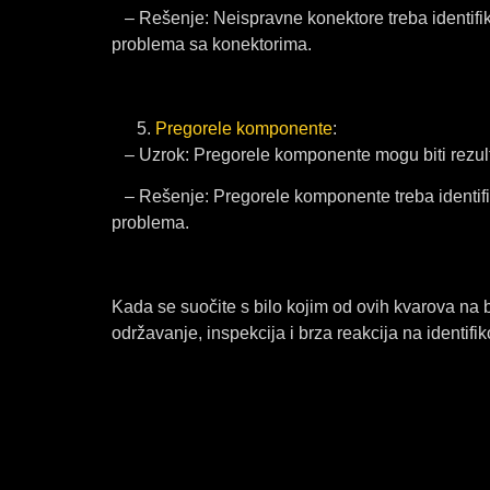
– Rešenje: Neispravne konektore treba identifik
problema sa konektorima.
Pregorele komponente
:
– Uzrok: Pregorele komponente mogu biti rezulta
– Rešenje: Pregorele komponente treba identifi
problema.
Kada se suočite s bilo kojim od ovih kvarova na b
održavanje, inspekcija i brza reakcija na identif