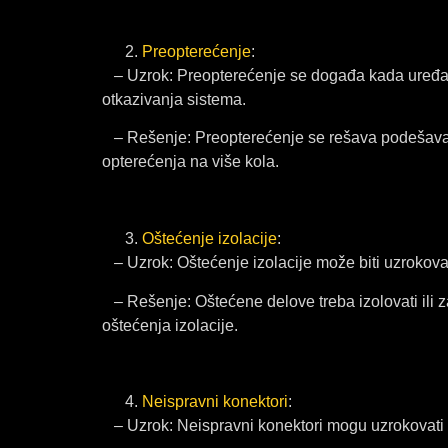
Preopterećenje
:
– Uzrok: Preopterećenje se događa kada uređaj il
otkazivanja sistema.
– Rešenje: Preopterećenje se rešava podešavanj
opterećenja na više kola.
Oštećenje izolacije
:
– Uzrok: Oštećenje izolacije može biti uzrokovan
– Rešenje: Oštećene delove treba izolovati ili 
oštećenja izolacije.
Neispravni konektori
:
– Uzrok: Neispravni konektori mogu uzrokovati loš