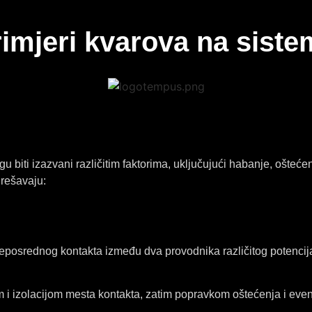
imjeri kvarova na sist
 biti izazvani različitim faktorima, uključujući habanje, oštećen
 rešavaju:
osrednog kontakta između dva provodnika različitog potencijal
i izolacijom mesta kontakta, zatim popravkom oštećenja i eve