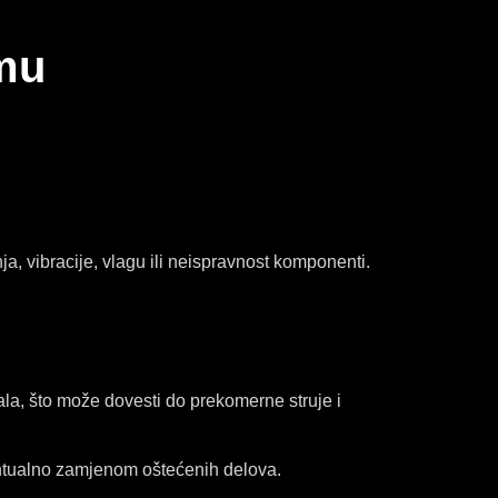
emu
ja, vibracije, vlagu ili neispravnost komponenti.
a, što može dovesti do prekomerne struje i
ntualno zamjenom oštećenih delova.