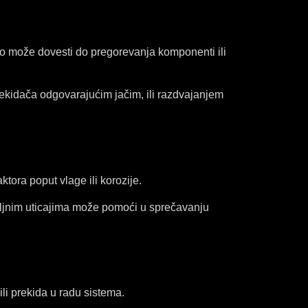
to može dovesti do pregorevanja komponenti ili
ekidača odgovarajućim jačim, ili razdvajanjem
ora poput vlage ili korozije.
oljnim uticajima može pomoći u sprečavanju
li prekida u radu sistema.