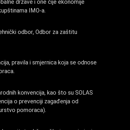
iobalne države i one čije ekonomije
skupštinama IMO-a.
Tehnički odbor, Odbor za zaštitu
ija, pravila i smjernica koja se odnose
oraca.
rodnih konvencija, kao što su SOLAS
cija o prevenciji zagađenja od
žurstvo pomoraca).