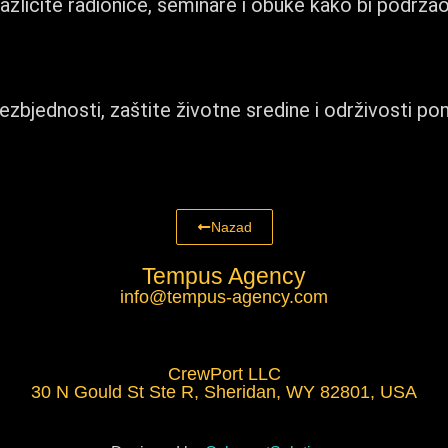
azličite radionice, seminare i obuke kako bi podržao
ezbjednosti, zaštite životne sredine i održivosti p
Nazad
Tempus Agency
info@tempus-agency.com
CrewPort LLC
30 N Gould St Ste R, Sheridan, WY 82801, USA