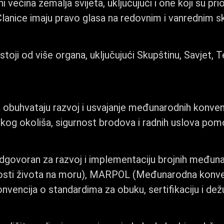
 većina zemalja svijeta, uključujući i one koji su pr
lanice imaju pravo glasa na redovnim i vanrednim 
toji od više organa, uključujući Skupštinu, Savjet, 
 obuhvataju razvoj i usvajanje međunarodnih konvenc
skog okoliša, sigurnost brodova i radnih uslova pom
govoran za razvoj i implementaciju brojnih međuna
osti života na moru), MARPOL (Međunarodna konven
encija o standardima za obuku, sertifikaciju i de